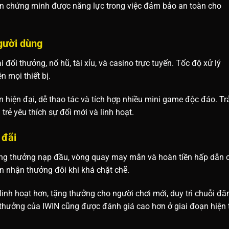
ần chứng minh được năng lực trong việc đảm bảo an toàn cho
người dùng
 đổi thưởng, nổ hũ, tài xỉu, và casino trực tuyến. Tốc độ xử lý
n mọi thiết bị.
iện hiện đại, dễ thao tác và tích hợp nhiều mini game độc đáo. Tr
ẻ yêu thích sự đổi mới và linh hoạt.
 đãi
ặng thưởng nạp đầu, vòng quay may mắn và hoàn tiền hấp dẫn 
ện nhận thưởng đôi khi khá chặt chẽ.
linh hoạt hơn, tặng thưởng cho người chơi mới, duy trì chuỗi đă
thưởng của IWIN cũng được đánh giá cao hơn ở giai đoạn hiện t