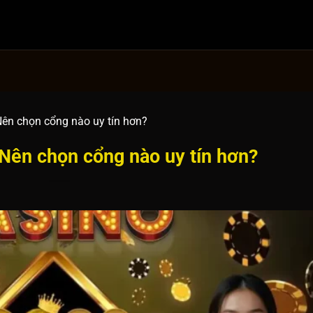
ên chọn cổng nào uy tín hơn?
Nên chọn cổng nào uy tín hơn?