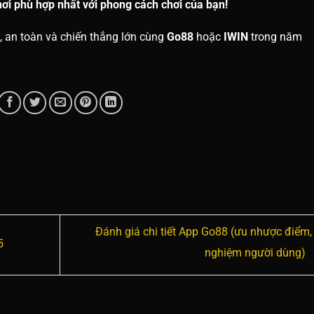
nơi phù hợp nhất với phong cách chơi của bạn!
ẻ, an toàn và chiến thắng lớn cùng
Go88
hoặc
IWIN
trong năm
Đánh giá chi tiết App Go88 (ưu nhược điểm, 
5
nghiệm người dùng)