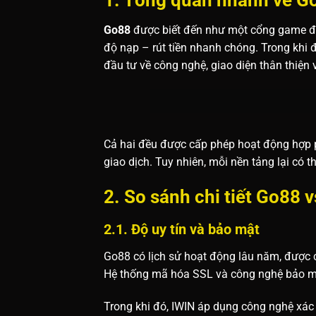
1. Tổng quan nhanh về G
Go88
được biết đến như một cổng game đổi 
độ nạp – rút tiền nhanh chóng. Trong khi 
đầu tư về công nghệ, giao diện thân thiện
Cả hai đều được cấp phép hoạt động hợp 
giao dịch. Tuy nhiên, mỗi nền tảng lại có
2. So sánh chi tiết Go88 v
2.1. Độ uy tín và bảo mật
Go88 có lịch sử hoạt động lâu năm, được c
Hệ thống mã hóa SSL và công nghệ bảo mật
Trong khi đó, IWIN áp dụng công nghệ xác