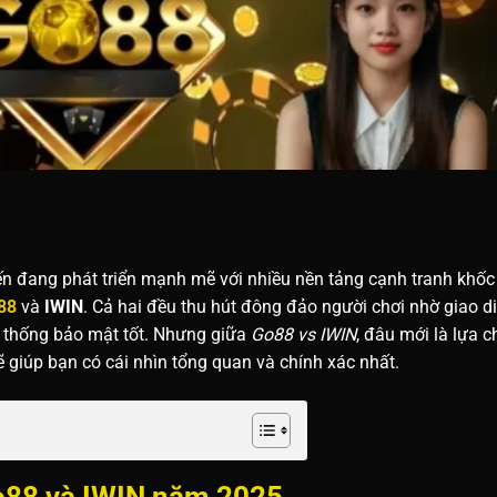
ến đang phát triển mạnh mẽ với nhiều nền tảng cạnh tranh khốc
88
và
IWIN
. Cả hai đều thu hút đông đảo người chơi nhờ giao d
ệ thống bảo mật tốt. Nhưng giữa
Go88 vs IWIN
, đâu mới là lựa 
sẽ giúp bạn có cái nhìn tổng quan và chính xác nhất.