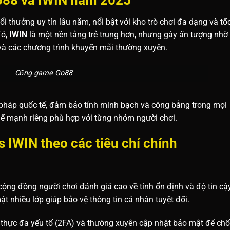
o88 và IWIN năm 2025
thưởng uy tín lâu năm, nổi bật với kho trò chơi đa dạng và tố
đó,
IWIN
là một nền tảng trẻ trung hơn, nhưng gây ấn tượng nhờ
 và các chương trình khuyến mãi thường xuyên.
Cổng game Go88
pháp quốc tế, đảm bảo tính minh bạch và công bằng trong mọi
 thế mạnh riêng phù hợp với từng nhóm người chơi.
s IWIN theo các tiêu chí chính
ộng đồng người chơi đánh giá cao về tính ổn định và độ tin cậy
 nhiều lớp giúp bảo vệ thông tin cá nhân tuyệt đối.
 thực đa yếu tố (2FA) và thường xuyên cập nhật bảo mật để ch