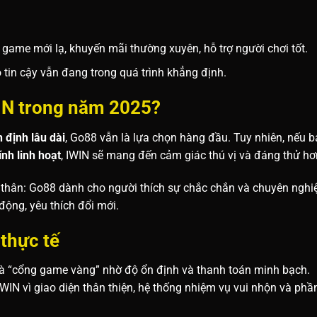
 game mới lạ, khuyến mãi thường xuyên, hỗ trợ người chơi tốt.
tin cậy vẫn đang trong quá trình khẳng định.
IN trong năm 2025?
n định lâu dài
, Go88 vẫn là lựa chọn hàng đầu. Tuy nhiên, nếu 
ính linh hoạt
, IWIN sẽ mang đến cảm giác thú vị và đáng thử hơ
thân: Go88 dành cho người thích sự chắc chắn và chuyên nghi
động, yêu thích đổi mới.
 thực tế
là “cổng game vàng” nhờ độ ổn định và thanh toán minh bạch.
IWIN vì giao diện thân thiện, hệ thống nhiệm vụ vui nhộn và phầ