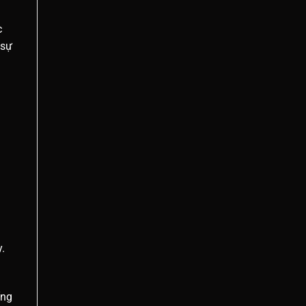
dẫn
2025
cập
nhật
c
phiên
 sự
bản
Go88
mới
nhất
2025
.
ống