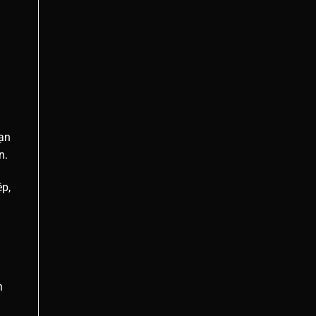
bạn
n.
ệp,
n