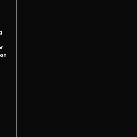
dẫn
2025
cập
nhật
phiên
bản
Go88
g
mới
nhất
2025
òn
bạn