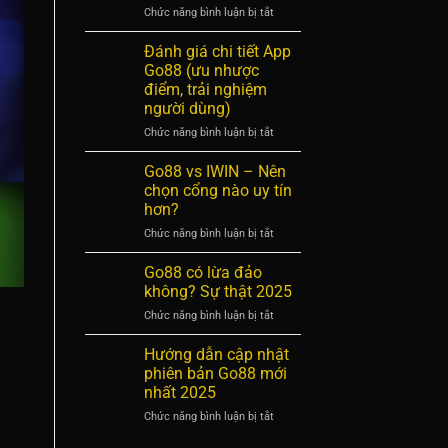
ở
Chức năng bình luận bị tắt
Hướng
dẫn
Đánh giá chi tiết App
trở
Go88 (ưu nhược
thành
điểm, trải nghiệm
đại
người dùng)
lý
Go88
ở
Chức năng bình luận bị tắt
uy
Đánh
tín,
giá
Go88 vs IWIN – Nên
lợi
chi
chọn cổng nào uy tín
nhuận
tiết
hơn?
cao
App
ở
Chức năng bình luận bị tắt
Go88
Go88
(ưu
vs
nhược
Go88 có lừa đảo
IWIN
điểm,
không? Sự thật 2025
–
trải
ở
Chức năng bình luận bị tắt
Nên
nghiệm
Go88
chọn
người
có
Hướng dẫn cập nhật
cổng
dùng)
lừa
nào
phiên bản Go88 mới
đảo
uy
nhất 2025
không?
tín
ở
Chức năng bình luận bị tắt
Sự
hơn?
Hướng
thật