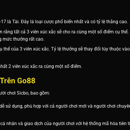
17 là Tài. Đây là loại cược phổ biến nhất và có tỷ lệ thắng cao.
 rằng tất cả 3 viên xúc xắc sẽ cho ra cùng một số điểm cụ thể.
g mức thưởng rất cao.
thể của 3 viên xúc xắc. Tỷ lệ thưởng sẽ thay đổi tùy thuộc vào
nhất 2 viên xúc xắc ra cùng một số điểm.
o Trên Go88
ười chơi Sicbo, bao gồm:
 dễ sử dụng, phù hợp với cả người chơi mới và người chơi chuyê
cá nhân và giao dịch của người chơi với hệ thống mã hóa tiên t