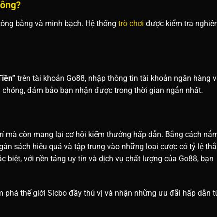
hông?
công bằng và minh bạch. Hệ thống
trò chơi
được kiểm tra nghi
Tiền”
trên tài khoản Go88, nhập thông tin tài khoản ngân hàng 
nh chóng, đảm bảo bạn nhận được trong thời gian ngắn nhất.
 trí mà còn mang lại cơ hội kiếm thưởng hấp dẫn. Bằng cách nắ
gân sách hiệu quả và tập trung vào những loại cược có tỷ lệ th
c biệt, với nền tảng uy tín và dịch vụ chất lượng của Go88, bạn
phá thế giới Sicbo đầy thú vị và nhận những ưu đãi hấp dẫn t