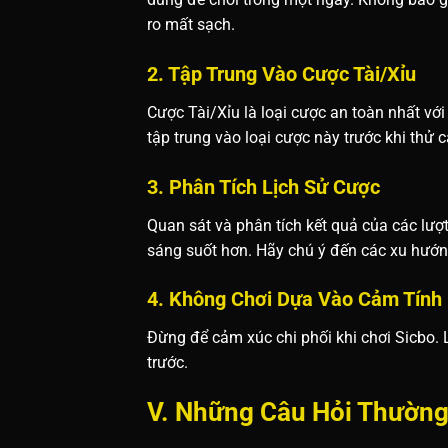
ro mất sạch.
2. Tập Trung Vào Cược Tài/Xỉu
Cược Tài/Xỉu là loại cược an toàn nhất vớ
tập trung vào loại cược này trước khi thử 
3. Phân Tích Lịch Sử Cược
Quan sát và phân tích kết quả của các lượ
sáng suốt hơn. Hãy chú ý đến các xu hướng
4. Không Chơi Dựa Vào Cảm Tính
Đừng để cảm xúc chi phối khi chơi Sicbo. 
trước.
V. Những Câu Hỏi Thường