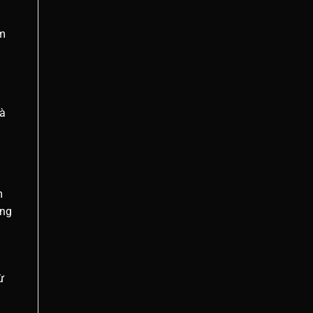
êm
và
m
ắng
ừ