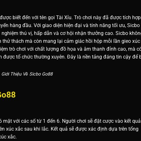
được biết đến với tên gọi Tài Xỉu. Trò chơi này đã được tích hợp
ến hàng đầu. Với giao diện hiện đại và tính năng tối ưu, Sicbo
i nghiệm thú vị, hấp dẫn và cơ hội nhận thưởng cao. Sicbo khôn
h thử thách mà còn mang lại cảm giác hồi hộp mỗi lần gieo xúc
iệm trò chơi với chất lượng đồ họa và âm thanh đỉnh cao, mà c
n được tổ chức thường xuyên. Đây là nền tảng đáng tin cậy để 
Giới Thiệu Về Sicbo Go88
 Go88
6 mặt với các số từ 1 đến 6. Người chơi sẽ đặt cược vào kết quả
ên xúc xắc sau khi lắc. Kết quả sẽ được xác định dựa trên tổng
xúc xắc.